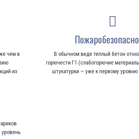
Пожаробезопасно
же чем в
В обычном виде теплый бетон относ
твию
горючести Г1 (слабогорючие материалы
кций из
штукатурки — уже к первому уровню
шариков
 уровень