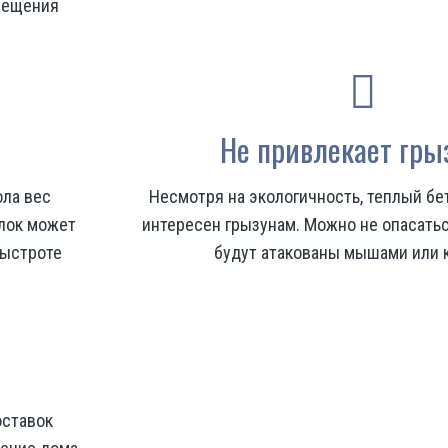
омещения
Не привлекает гры
ола вес
Несмотря на экологичность, теплый бе
блок может
интересен грызунам. Можно не опасатьс
быстроте
будут атакованы мышами или 
!
оставок