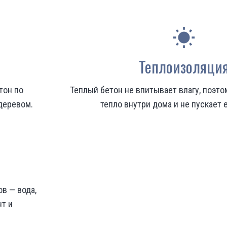
wb_sunny
Теплоизоляци
тон по
Теплый бетон не впитывает влагу, поэт
деревом.
тепло внутри дома и не пускает 
в — вода,
т и