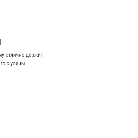
я
ому отлично держит
его с улицы