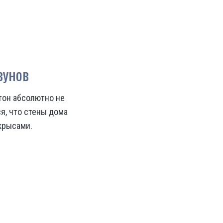
зунов
тон абсолютно не
я, что стены дома
крысами.