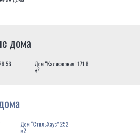
дение дома
е дома
28,56
Дом “Калифорния” 171,8
2
м
дома
2
Дом “СтильХаус” 252
м2