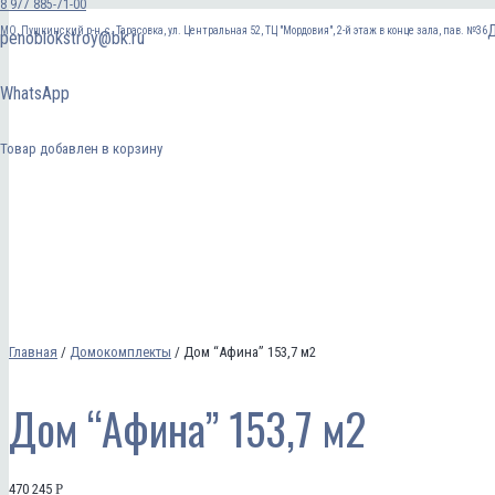
8 977 885-71-00
Д
МО, Пушкинский р-н, с. Тарасовка, ул. Центральная 52, ТЦ "Мордовия", 2-й этаж в конце зала, пав. №36
penoblokstroy@bk.ru
WhatsApp
Товар
добавлен в корзину
Главная
/
Домокомплекты
/ Дом “Афина” 153,7 м2
Дом “Афина” 153,7 м2
470 245
Р